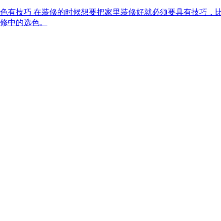
板选色有技巧 在装修的时候想要把家里装修好就必须要具有技巧
修中的选色。
电话:
186-2810-9743
地址:
四川省成都市郫县团结镇石桥村2组215号