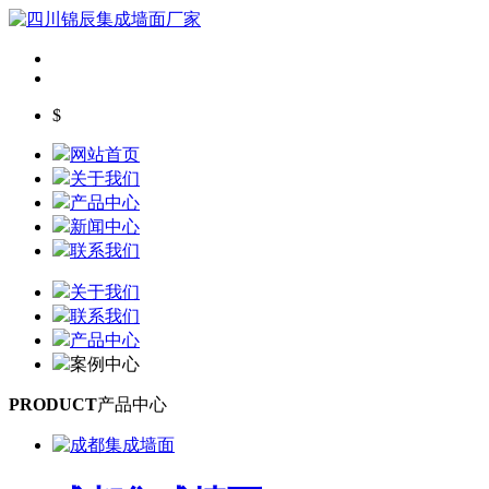
$
网站首页
关于我们
产品中心
新闻中心
联系我们
关于我们
联系我们
产品中心
案例中心
PRODUCT
产品中心